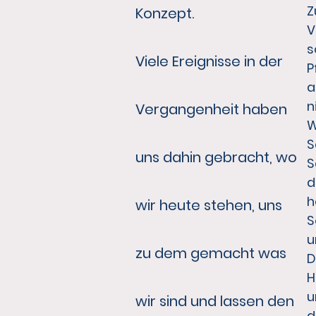
Z
Konzept.
V
s
Viele Ereignisse in der
P
a
n
Vergangenheit haben
W
S
uns dahin gebracht, wo
S
d
h
wir heute stehen, uns
S
u
zu dem gemacht was
D
H
u
wir sind und lassen den
d