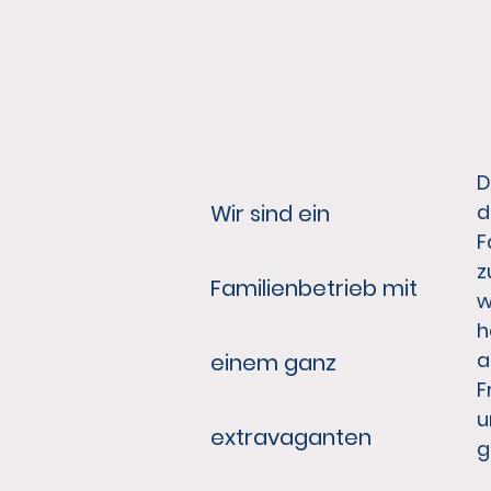
D
Wir sind ein
d
F
z
Familienbetrieb mit
w
h
a
einem ganz
F
u
extravaganten
g