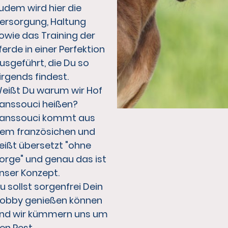
udem wird hier die
ersorgung, Haltung
owie das Training der
ferde in einer Perfektion
usgeführt, die Du so
irgends findest.
eißt Du warum wir Hof
anssouci heißen?
anssouci kommt aus
em französichen und
eißt übersetzt "ohne
orge" und genau das ist
nser Konzept.
u sollst sorgenfrei Dein
obby genießen können
nd wir kümmern uns um
en Rest.